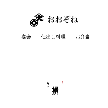
宴会
仕出し料理
お弁当
Map
場所